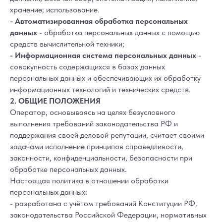
хранение; использование.
- Автоматизированная обработка персональных
данных
- обработка персональных данных с помощью
средств вычислительной техники;
- Информационная система персональных данных
-
совокупность содержащихся в базах данных
персональных данных и обеспечивающих их обработку
информационных технологий и технических средств.
2. ОБЩИЕ ПОЛОЖЕНИЯ
Оператор, основываясь на целях безусловного
выполнения требований законодательства РФ и
поддержания своей деловой репутации, считает своими
задачами исполнение принципов справедливости,
законности, конфиденциальности, безопасности при
обработке персональных данных.
Настоящая политика в отношении обработки
персональных данных:
- разработана с учётом требований Конституции РФ,
законодательства Российской Федерации, нормативных