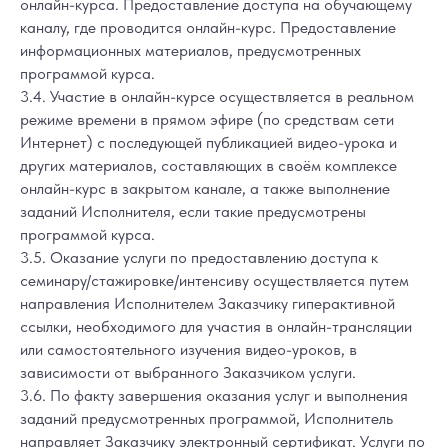
онлайн-курса. Предоставление доступа на обучающему
каналу, где проводится онлайн-курс. Предоставление
информационных материалов, предусмотренных
программой курса.
3.4. Участие в онлайн-курсе осуществляется в реальном
режиме времени в прямом эфире (по средствам сети
Интернет) с последующей публикацией видео-урока и
других материалов, составляющих в своём комплексе
онлайн-курс в закрытом канале, а также выполнение
заданий Исполнителя, если такие предусмотрены
программой курса.
3.5. Оказание услуги по предоставлению доступа к
семинару/стажировке/интенсиву осуществляется путем
направления Исполнителем Заказчику гиперактивной
ссылки, необходимого для участия в онлайн-трансляции
или самостоятельного изучения видео-уроков, в
зависимости от выбранного Заказчиком услуги.
3.6. По факту завершения оказания услуг и выполнения
заданий предусмотренных программой, Исполнитель
направляет Заказчику электронный сертификат. Услуги по