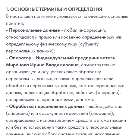
1.
ОСНОВНЫЕ ТЕРМИНЫ И ОПРЕДЕЛЕНИЯ
В настоящей политике используются следующие основные
понятия:
- Персональные данные
- любая информация,
относящаяся к прямо или косвенно определённому или
определяемому физическому лицу (субъекту
персональных данных);
- Оператор
-
Индивидуальный предприниматель
Миронова Ирина Владимировна
, самостоятельно
организующее и осуществляющее обработку
персональных данных, а также определяющее цели
обработки персональных данных, состав персональных
данных, подлежащих обработке, действия (операции),
совершаемые с персональными данными;
- Обработка персональных данных
- любое действие
(операция) или совокупность действий (операций),
совершаемых с использованием средств автоматизации
или без использования таких средств с персональными
данными, включая сбор; систематизация; накопление;