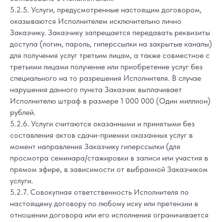
5.2.5. Услуги, предусмотренные настоящим договором,
оказываются Исполнителем исключительно лично
Заказчику. Заказчику запрещается передавать реквизиты
доступа (логин, пароль, гиперссылки на закрытые каналы)
для получения услуг третьим лицам, а также совместное с
третьими лицами получение или приобретение услуг без
специального на то разрешения Исполнителя. В случае
нарушения данного пункта Заказчик выплачивает
Исполнителю штраф в размере 1 000 000 (Один миллион)
рублей.
5.2.6. Услуги считаются оказанными и принятыми без
составления актов сдачи-приемки оказанных услуг в
момент направления Заказчику гиперссылки (для
просмотра семинара/стажировки в записи или участия в
прямом эфире, в зависимости от выбранной Заказчиком
услуги.
5.2.7. Совокупная ответственность Исполнителя по
настоящему договору по любому иску или претензии в
отношении договора или его исполнения ограничивается