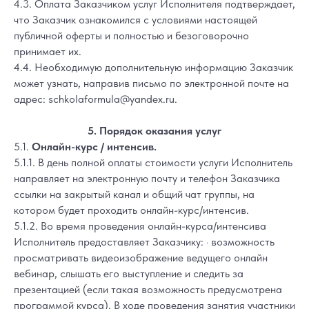
4.3. Оплата Заказчиком услуг Исполнителя подтверждает,
что Заказчик ознакомился с условиями настоящей
публичной оферты и полностью и безоговорочно
принимает их.
4.4. Необходимую дополнительную информацию Заказчик
может узнать, направив письмо по электронной почте на
адрес: schkolaformula@yandex.ru.
5. Порядок оказания услуг
5.1.
Онлайн-курс / интенсив.
5.1.1. В день полной оплаты стоимости услуги Исполнитель
направляет на электронную почту и телефон Заказчика
ссылки на закрытый канал и общий чат группы, на
котором будет проходить онлайн-курс/интенсив.
5.1.2. Во время проведения онлайн-курса/интенсива
Исполнитель предоставляет Заказчику: · возможность
просматривать видеоизображение ведущего онлайн
вебинар, слышать его выступление и следить за
презентацией (если такая возможность предусмотрена
программой курса). В ходе проведения занятия участники