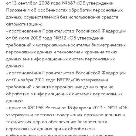
от 13 сентября 2008 года №687 «Об утверждении
Положения об особенностях обработки персональных
данных, осуществляемой без использования средств
автоматизации»;
- постановления Правительства Российской Федерации
от 06 июля 2008 года №512 «Об утверждении
требований к материальным носителям биометрических
персональных данных и технологиям хранения таких
данных вне информационных систем персональных
данных»;
- постановления Правительства Российской Федерации
от 01 ноября 2012 года №1119 «Об утверждении
требований к защите персональных данных при их
обработке в информационных системах персональных
данных»;
- приказа ФСТЭК России от 18 февраля 2013 г. №21 «Об
утверждении состава и содержания организационных и
технических мер по обеспечению безопасности
персональных данных при их обработке в
информационных системах персональных данных»;