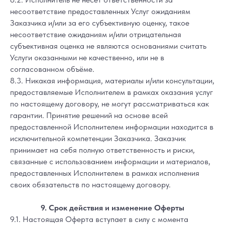
несоответствие предоставленных Услуг ожиданиям
Заказчика и/или за его субъективную оценку, такое
несоответствие ожиданиям и/или отрицательная
субъективная оценка не являются основаниями считать
Услуги оказанными не качественно, или не в
согласованном объёме.
8.3. Никакая информация, материалы и/или консультации,
предоставляемые Исполнителем в рамках оказания услуг
по настоящему договору, не могут рассматриваться как
гарантии. Принятие решений на основе всей
предоставленной Исполнителем информации находится в
исключительной компетенции Заказчика. Заказчик
принимает на себя полную ответственность и риски,
связанные с использованием информации и материалов,
предоставленных Исполнителем в рамках исполнения
своих обязательств по настоящему договору.
9. Срок действия и изменение Оферты
9.1. Настоящая Оферта вступает в силу с момента