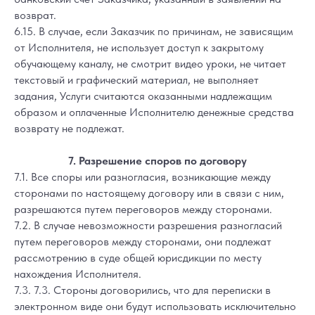
возврат.
6.15. В случае, если Заказчик по причинам, не зависящим
от Исполнителя, не использует доступ к закрытому
обучающему каналу, не смотрит видео уроки, не читает
текстовый и графический материал, не выполняет
задания, Услуги считаются оказанными надлежащим
образом и оплаченные Исполнителю денежные средства
возврату не подлежат.
7. Разрешение споров по договору
7.1. Все споры или разногласия, возникающие между
сторонами по настоящему договору или в связи с ним,
разрешаются путем переговоров между сторонами.
7.2. В случае невозможности разрешения разногласий
путем переговоров между сторонами, они подлежат
рассмотрению в суде общей юрисдикции по месту
нахождения Исполнителя.
7.3. 7.3. Стороны договорились, что для переписки в
электронном виде они будут использовать исключительно