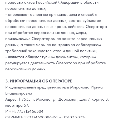
правовых актов Российской Федерации в области
персональных данных;
- определяет основные принципы, цели и способы
обработки персональных данных, состав субъектов
персональных данных и их права, действия Оператора
при обработке персональных данных, меры,
принимаемые Оператором по защите персональных
данных, а также меры по контролю за соблюдением
требований законодательства и данной политики;
- является общедоступным документом, которым
регулируется деятельность Оператора при обработке
персональных данных.
3. ИНФОРМАЦИЯ ОБ ОПЕРАТОРЕ
Индивидуальный предприниматель Миронова Ирина
Владимировна
Адрес: 117535, г. Москва, ул. Дорожная, дом 7, корпус 3,
квартира 57.
ИНН: 773712466584
ОГРНИП: 323774600086451 от 09.02.2023г.