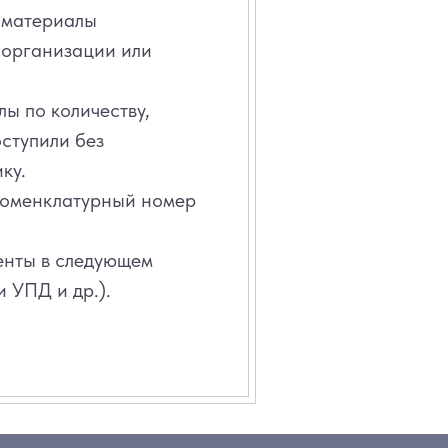
а материалы
 организации или
лы по количеству,
ступили без
ку.
 номенклатурный номер
нты в следующем
и УПД и др.).