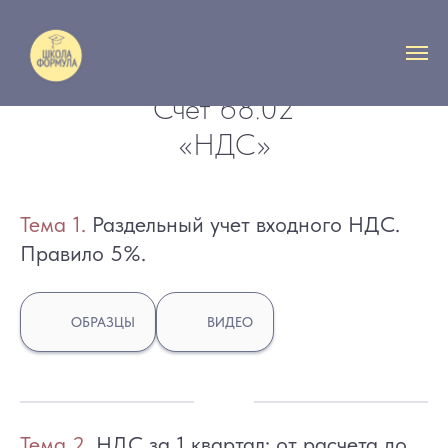
Счет 68.02
«НДС»
Тем
а 1.
Раздельный учет входного НДС.
Правило 5%.
ОБРАЗЦЫ
ВИДЕО
Тем
а 2.
НДС за 1 квартал: от расчета до