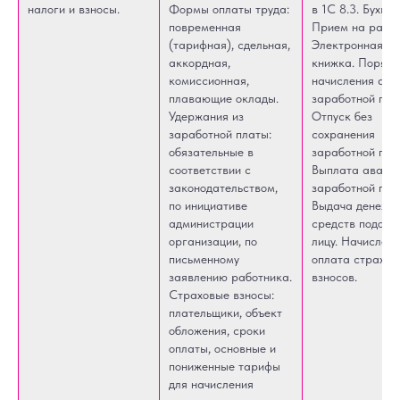
налоги и взносы.
Формы оплаты труда:
в 1С 8.3. Бухгал
повременная
Прием на работ
(тарифная), сдельная,
Электронная тр
аккордная,
книжка. Порядо
комиссионная,
начисления ава
плавающие оклады.
заработной пла
Удержания из
Отпуск без
заработной платы:
сохранения
обязательные в
заработной пла
соответствии с
Выплата аванса
законодательством,
заработной пла
по инициативе
Выдача денежн
администрации
средств подотч
организации, по
лицу. Начислени
письменному
оплата страхов
заявлению работника.
взносов.
Страховые взносы:
плательщики, объект
обложения, сроки
оплаты, основные и
пониженные тарифы
для начисления