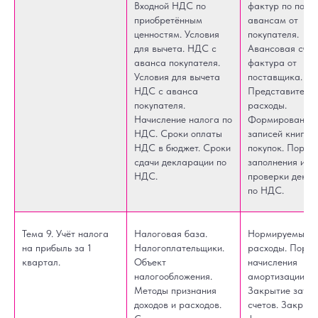
Входной НДС по
фактур по полу
приобретённым
авансам от
ценностям. Условия
покупателя.
для вычета. НДС с
Авансовая счет
аванса покупателя.
фактура от
Условия для вычета
поставщика.
НДС с аванса
Представитель
покупателя.
расходы.
Начисление налога по
Формирование
НДС. Сроки оплаты
записей книги
НДС в бюджет. Сроки
покупок. Поряд
сдачи декларации по
заполнения и
НДС.
проверки декл
по НДС.
Тема 9. Учёт налога
Налоговая база.
Нормируемые
на прибыль за 1
Налогоплательщики.
расходы. Поряд
квартал.
Объект
начисления
налогообложения.
амортизации О
Методы признания
Закрытие затр
доходов и расходов.
счетов. Закрыт