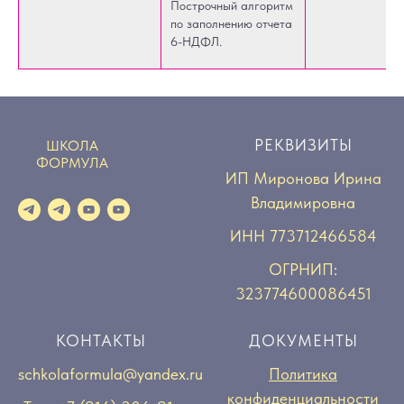
Построчный алгоритм
по заполнению отчета
6-НДФЛ.
РЕКВИЗИТЫ
ШКОЛА
ФОРМУЛА
ИП Миронова Ирина
Владимировна
ИНН 773712466584
ОГРНИП:
323774600086451
КОНТАКТЫ
ДОКУМЕНТЫ
schkolaformula@yandex.ru
Политика
конфиденциальности