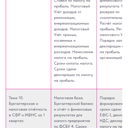
Ставки по налогу на
финансового
прибыль. Налоговый
результата. Рас
Учёт доходов от
резерва по
реализации,
сомнительным д
внереализационных
Расчёт налога 
доходов. Налоговый
прибыль. Регис
Учёт прямых,
налогового Учёт
косвенных и
Порядок заполн
внереализационных
декларации по 
расходов. Начисление
на прибыль
налога на прибыль.
организаций.
Сроки оплаты налога.
Сроки сдачи
декларации по налогу
на прибыль.
Тема 10.
Налоговая база.
Порядок
Бухгалтерская и
Бухгалтерский баланс
формирования 
налоговая отчётность
и отчёт о финансовых
сроки сдачи отч
в СФР и ИФНС за 1
результатах для
ЕФС-1, деклара
квартал.
малого предприятия
НДС, декларац
по ФСБУ 4. Сроки
налогу на приб