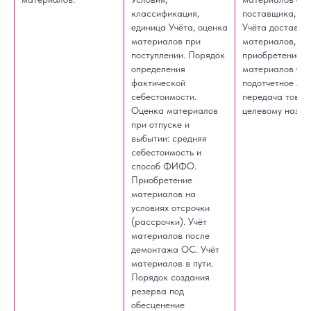
классификация,
поставщика, по
единица Учёта, оценка
Учёта доставки
материалов при
материалов,
поступлении. Порядок
приобретение
определения
материалов чер
фактической
подотчетное лиц
себестоимости.
передача товар
Оценка материалов
целевому назна
при отпуске и
выбытии: средняя
себестоимость и
способ ФИФО.
Приобретение
материалов на
условиях отсрочки
(рассрочки). Учёт
материалов после
демонтажа ОС. Учёт
материалов в пути.
Порядок создания
резерва под
обесценение