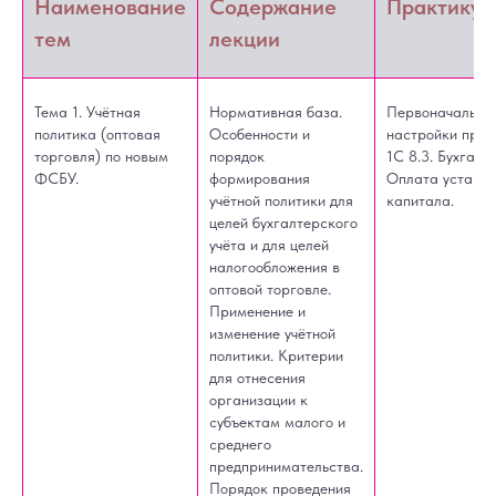
Наименование
Содержание
Практикум
тем
лекции
Тема 1. Учётная
Нормативная база.
Первоначальны
политика (оптовая
Особенности и
настройки про
торговля) по новым
порядок
1С 8.3. Бухгалт
ФСБУ.
формирования
Оплата уставно
учётной политики для
капитала.
целей бухгалтерского
учёта и для целей
налогообложения в
оптовой торговле.
Применение и
изменение учётной
политики. Критерии
для отнесения
организации к
субъектам малого и
среднего
предпринимательства.
Порядок проведения