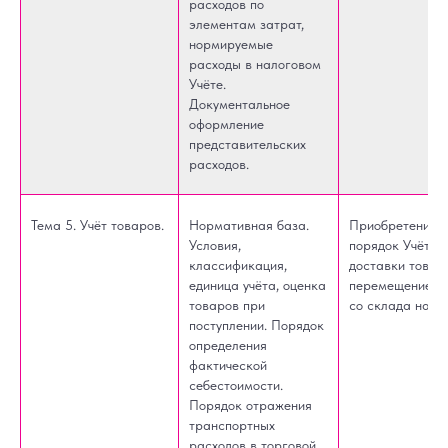
расходов по
элементам затрат,
нормируемые
расходы в налоговом
Учёте.
Документальное
оформление
представительских
расходов.
Тема 5. Учёт товаров.
Нормативная база.
Приобретение т
Условия,
порядок Учёта
классификация,
доставки товар
единица учёта, оценка
перемещение т
товаров при
со склада на ск
поступлении. Порядок
определения
фактической
себестоимости.
Порядок отражения
транспортных
расходов в торговой