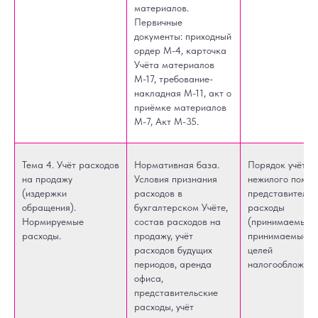
материалов.
Первичные
документы: приходный
ордер М-4, карточка
Учёта материалов
М-17, требование-
накладная М-11, акт о
приёмке материалов
М-7, Акт М-35.
Тема 4. Учёт расходов
Нормативная база.
Порядок учёта 
на продажу
Условия признания
нежилого помещ
(издержки
расходов в
представительс
обращения).
бухгалтерском Учёте,
расходы
Нормируемые
состав расходов на
(принимаемые и
расходы.
продажу, учёт
принимаемые д
расходов будущих
целей
периодов, аренда
налогообложени
офиса,
представительские
расходы, учёт