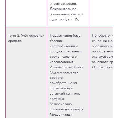
инвентаризации.
Документальное
оформление Учётной
политики БУ и НУ.
Тема 2. Учёт основных
Нормативная база.
Приобретение и
средств.
Условия,
списание малоц
классификация и
оборудования,
порядок тановления
приобретение и
срока полезного
эксплуатацию
использования.
основного сред
Инвентарный объект.
Оплата поставщ
Оценка основных
средств:
приобретение за
плату, вклад в
уставный капитал,
получено
безвозмездно,
получено по бартеру.
Модернизация