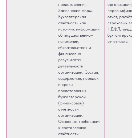
представления.
организации,
Заполнение форм.
персонифициро
Бухгалтерская
отчёт, расчёт по
отчётность как
страховых взнос
источник информации
НДФЛ, уведомл
об имущественном
бухгалтерская
положении,
отчетность.
обязательствах и
финансовых
результатах
деятельности
организации. Состав,
содержание, порядок
и сроки
представления
бухгалтерской
(финансовой)
отчётности
организации.
Основные требования
к составлению
отчётности.