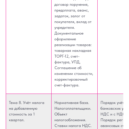
договор поручения,
предоплата, аванс,
задаток, залог от
покупателя, вклад от
учредителя.
Документальное
оформление
реализации товаров:
товарная накладная
ТОРГ-12, счет-
фактура, УПД,
Соглашение об
изменении стоимости,
корректировочный
счет-фактура.
Тема 8. Учёт налога
Нормативная база.
Порядок учёта
на добавленную
Налогоплательщики.
банковских услу
стоимость за 1
Объект
НДС и с НДС.
квартал.
налогообложения.
Порядок регис
Ставки налога НДС.
авансовых счет